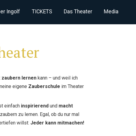
er Ingolf
TICKETS
Das Theater
Media
heater
t
zaubern lernen
kann – und weil ich
d meine eigene
Zauberschule
im Theater
st einfach
inspirierend
und
macht
zaubern zu lernen.
Egal, ob du nur mal
tiefen willst:
Jeder kann mitmachen!